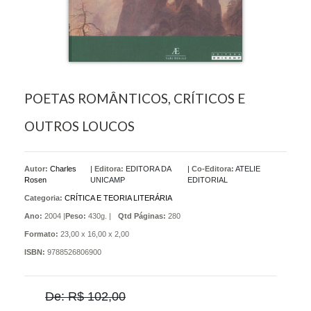
POETAS ROMÂNTICOS, CRÍTICOS E
OUTROS LOUCOS
Autor:
Charles
|
Editora:
EDITORA DA
|
Co-Editora:
ATELIE
Rosen
UNICAMP
EDITORIAL
Categoria:
CRÍTICA E TEORIA LITERÁRIA
Ano:
2004 |
Peso:
430g. |
Qtd Páginas:
280
Formato:
23,00 x 16,00 x 2,00
ISBN:
9788526806900
De: R$ 102,00