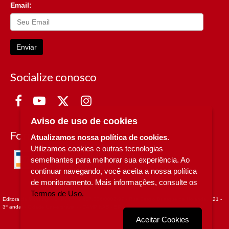
Email:
Enviar
Socialize conosco
Aviso de uso de cookies
Formas de Pagamento
Atualizamos nossa política de cookies.
Utilizamos cookies e outras tecnologias
semelhantes para melhorar sua experiência. Ao
continuar navegando, você aceita a nossa política
de monitoramento. Mais informações, consulte os
Termos de Uso.
Editora da Unicamp - CNPJ n° 49.607.336/0002-97 - Rua Sérgio Buarque de Holanda, 421 -
3º andar - Cidade Universitária - - CAMPINAS - SP
Aceitar Cookies