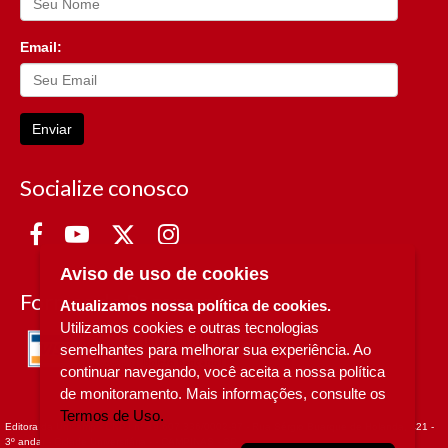
Email:
Enviar
Socialize conosco
Aviso de uso de cookies
Formas de Pagamento
Atualizamos nossa política de cookies.
Utilizamos cookies e outras tecnologias
semelhantes para melhorar sua experiência. Ao
continuar navegando, você aceita a nossa política
de monitoramento. Mais informações, consulte os
Termos de Uso.
Editora da Unicamp - CNPJ n° 49.607.336/0002-97 - Rua Sérgio Buarque de Holanda, 421 -
3º andar - Cidade Universitária - - CAMPINAS - SP