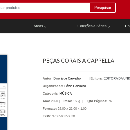
Pesquisar
Áreas
Coleções e Séries
Col
PEÇAS CORAIS A CAPPELLA
Autor:
Dinorá de Carvalho
|
Editora:
EDITORA DA UN
Organizador:
Flávio Carvalho
Categoria:
MÚSICA
Ano:
2020 |
Peso:
150g. |
Qtd Páginas:
76
Formato:
28,00 x 21,00 x 1,00
ISBN:
9786586253528