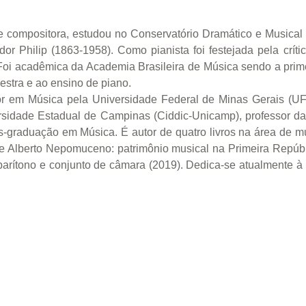
 e compositora, estudou no Conservatório Dramático e Musica
or Philip (1863-1958). Como pianista foi festejada pela crí
Foi acadêmica da Academia Brasileira de Música sendo a prime
estra e ao ensino de piano.
r em Música pela Universidade Federal de Minas Gerais (UF
rsidade Estadual de Campinas (Ciddic-Unicamp), professor da
s-graduação em Música. É autor de quatro livros na área de 
l de Alberto Nepomuceno: patrimônio musical na Primeira Repú
arítono e conjunto de câmara (2019). Dedica-se atualmente à 