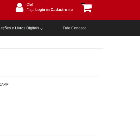
Olá!
Login
Cadastre-se
Faça
ou
eções e Livros Digitais
Fale Conosco
ICAMP