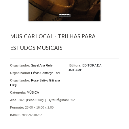
MUSICAR LOCAL - TRILHAS PARA
ESTUDOS MUSICAIS
Organizador:
Suzel Ana Reily
|
Editora:
EDITORA DA
UNICAMP
Organizador:
Flávia Camargo Toni
Organizador:
Rose Satiko Gitirana
Hikiji
Categoria:
MÚSICA
Ano:
2026 |
Peso:
600g. |
Qtd Páginas:
392
Formato:
23,00 x 16,00 x 2,00
ISBN:
9788526818262