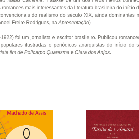
vão Isaías Caminha
. Trata-se de um dos livros menos conhe
romances mais interessantes da literatura brasileira do início d
onvencionais do realismo do século XIX, ainda dominantes na 
Manoel Freire Rodrigues, na
Apresentação
)
1922) foi um jornalista e escritor brasileiro. Publicou romance
 populares ilustradas e periódicos anarquistas do início do 
iste fim de Policarpo Quaresma
e
Clara dos Anjos
.