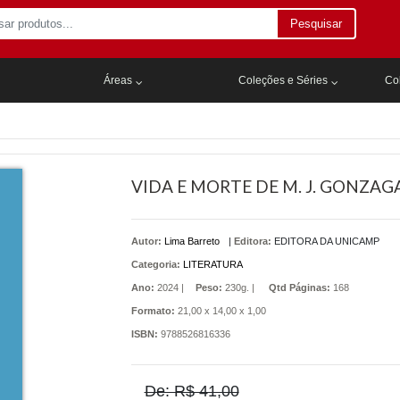
Pesquisar
Áreas
Coleções e Séries
Col
VIDA E MORTE DE M. J. GONZAG
Autor:
Lima Barreto
|
Editora:
EDITORA DA UNICAMP
Categoria:
LITERATURA
Ano:
2024 |
Peso:
230g. |
Qtd Páginas:
168
Formato:
21,00 x 14,00 x 1,00
ISBN:
9788526816336
De: R$ 41,00