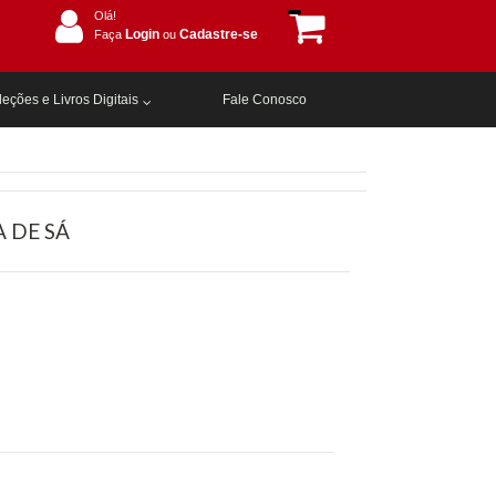
Olá!
Login
Cadastre-se
Faça
ou
eções e Livros Digitais
Fale Conosco
A DE SÁ