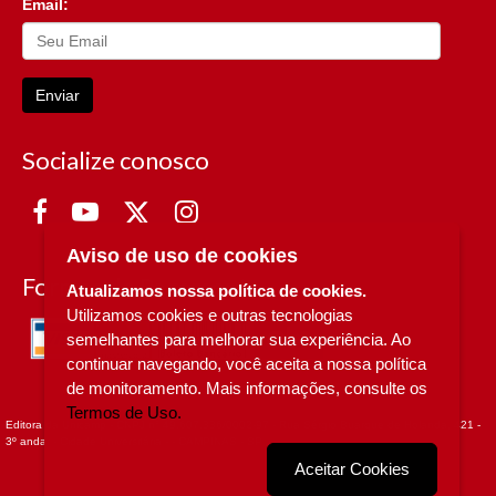
Email:
Enviar
Socialize conosco
Aviso de uso de cookies
Formas de Pagamento
Atualizamos nossa política de cookies.
Utilizamos cookies e outras tecnologias
semelhantes para melhorar sua experiência. Ao
continuar navegando, você aceita a nossa política
de monitoramento. Mais informações, consulte os
Termos de Uso.
Editora da Unicamp - CNPJ n° 49.607.336/0002-97 - Rua Sérgio Buarque de Holanda, 421 -
3º andar - Cidade Universitária - - CAMPINAS - SP
Aceitar Cookies