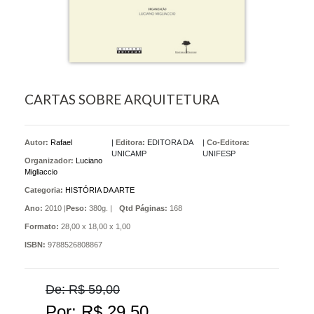
CARTAS SOBRE ARQUITETURA
Autor:
Rafael
|
Editora:
EDITORA DA
|
Co-Editora:
UNICAMP
UNIFESP
Organizador:
Luciano
Migliaccio
Categoria:
HISTÓRIA DA ARTE
Ano:
2010 |
Peso:
380g. |
Qtd Páginas:
168
Formato:
28,00 x 18,00 x 1,00
ISBN:
9788526808867
De: R$ 59,00
Por: R$ 29,50