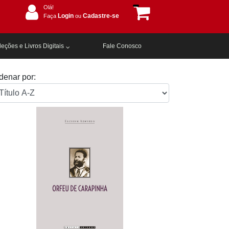
Olá!
Login
Cadastre-se
Faça
ou
eções e Livros Digitais
Fale Conosco
denar por: