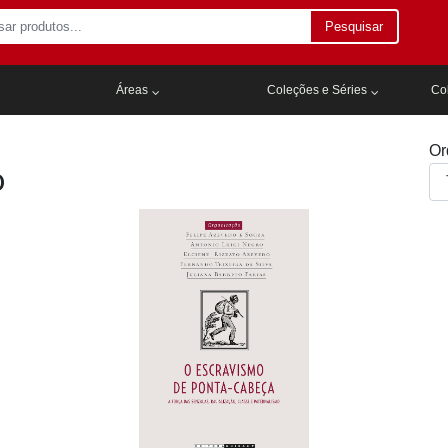
Pesquisar
Áreas
Coleções e Séries
Col
Or
o