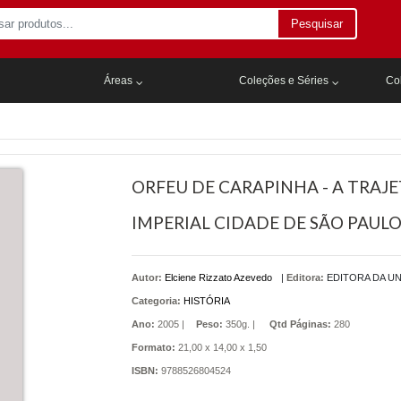
Pesquisar
Áreas
Coleções e Séries
Col
ORFEU DE CARAPINHA - A TRAJE
IMPERIAL CIDADE DE SÃO PAUL
Autor:
Elciene Rizzato Azevedo
|
Editora:
EDITORA DA U
Categoria:
HISTÓRIA
Ano:
2005 |
Peso:
350g. |
Qtd Páginas:
280
Formato:
21,00 x 14,00 x 1,50
ISBN:
9788526804524