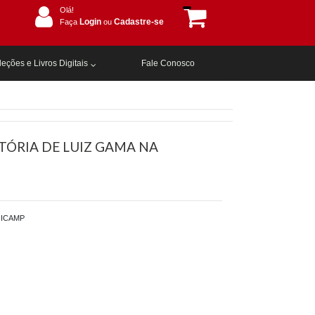
Olá!
Login
Cadastre-se
Faça
ou
eções e Livros Digitais
Fale Conosco
TÓRIA DE LUIZ GAMA NA
O
NICAMP