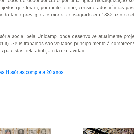
redes de dependência e por uma rígida hierarquização soc
ujeitos que foram, por muito tempo, considerados vítimas pa
ando tanto prestígio até morrer consagrado em 1882, é o obje
tória social pela Unicamp, onde desenvolve atualmente proj
cult). Seus trabalhos são voltados principalmente à compreens
s paulistas pela abolição da escravidão.
as Histórias completa 20 anos!