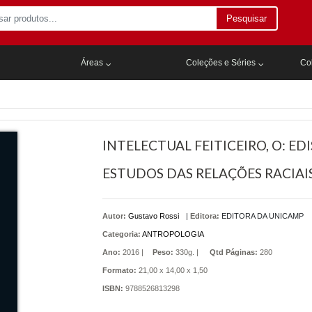
Pesquisar
Áreas
Coleções e Séries
Col
INTELECTUAL FEITICEIRO, O: E
ESTUDOS DAS RELAÇÕES RACIAIS
Autor:
Gustavo Rossi
|
Editora:
EDITORA DA UNICAMP
Categoria:
ANTROPOLOGIA
Ano:
2016 |
Peso:
330g. |
Qtd Páginas:
280
Formato:
21,00 x 14,00 x 1,50
ISBN:
9788526813298