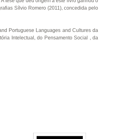
o. A tese que deu origem a este livro ganhou o
afias Sílvio Romero (2011), concedida pelo
h and Portuguese Languages and Cultures da
ória Intelectual, do Pensamento Social , da