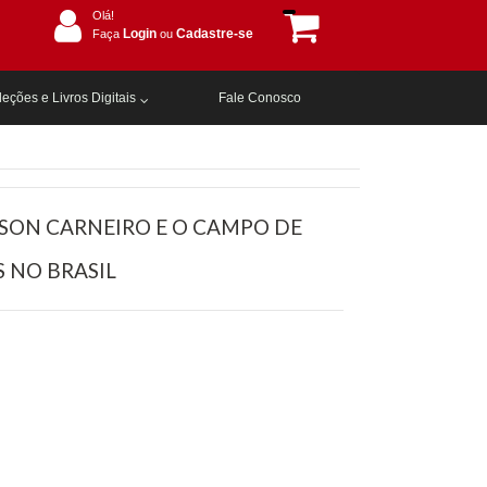
Olá!
Login
Cadastre-se
Faça
ou
eções e Livros Digitais
Fale Conosco
DISON CARNEIRO E O CAMPO DE
 NO BRASIL