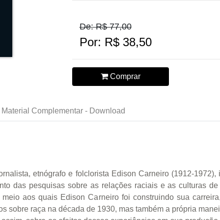
De: R$ 77,00
Por: R$ 38,50
Comprar
Material Complementar - Download
 jornalista, etnógrafo e fol­clo­rista Edison Carneiro (1912-1972)
to das pesquisas sobre as relações raciais e as culturas de 
 meio aos quais Edison Carneiro foi construindo sua carreira
s sobre raça na década de 1930, mas também a própria manei