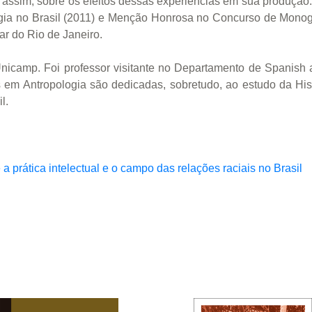
o, assim, sobre os efeitos dessas expe­riên­cias em sua produçã
ia no Brasil (2011) e Menção Honrosa no Con­curso de Monogr
ar do Rio de Janeiro.
Unicamp. Foi professor visitante no Departamento de Spanis
em Antropologia são dedicadas, sobretudo, ao estudo da Hist
l.
 prática intelectual e o campo das relações raciais no Brasil