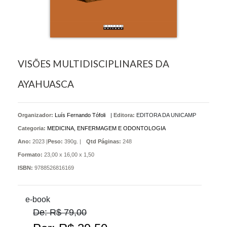
VISÕES MULTIDISCIPLINARES DA
AYAHUASCA
Organizador:
Luís Fernando Tófoli
|
Editora:
EDITORA DA UNICAMP
Categoria:
MEDICINA, ENFERMAGEM E ODONTOLOGIA
Ano:
2023 |
Peso:
390g. |
Qtd Páginas:
248
Formato:
23,00 x 16,00 x 1,50
ISBN:
9788526816169
e-book
De: R$ 79,00