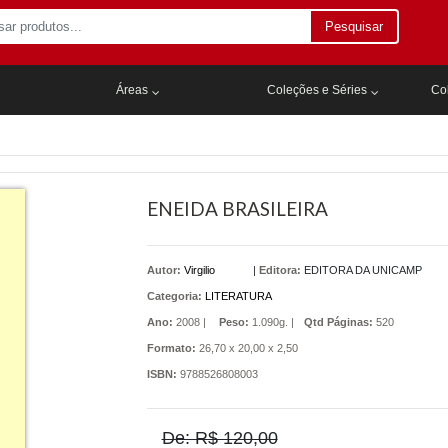
Pesquisar
Áreas
Coleções e Séries
Col
ENEIDA BRASILEIRA
Autor:
Virgilio
|
Editora:
EDITORA DA UNICAMP
Categoria:
LITERATURA
Ano:
2008 |
Peso:
1.090g. |
Qtd Páginas:
520
Formato:
26,70 x 20,00 x 2,50
ISBN:
9788526808003
De: R$ 120,00