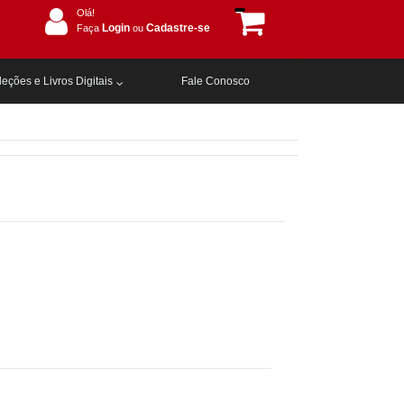
Olá!
Login
Cadastre-se
Faça
ou
eções e Livros Digitais
Fale Conosco