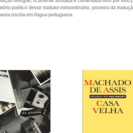
ção bilíngüe, ricamente anotada e comentada livro por livro
ório poético desse tradutor extraordinário, pioneiro da traduçã
oesia escrita em língua portuguesa.