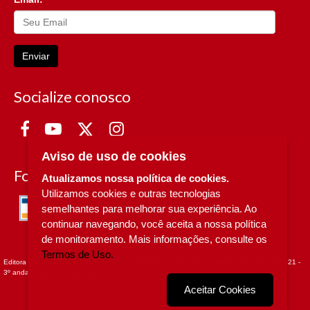
Enviar
Socialize conosco
Aviso de uso de cookies
Formas de Pagamento
Atualizamos nossa política de cookies.
Utilizamos cookies e outras tecnologias
semelhantes para melhorar sua experiência. Ao
continuar navegando, você aceita a nossa política
de monitoramento. Mais informações, consulte os
Termos de Uso.
Editora da Unicamp - CNPJ n° 49.607.336/0002-97 - Rua Sérgio Buarque de Holanda, 421 -
3º andar - Cidade Universitária - - CAMPINAS - SP
Aceitar Cookies