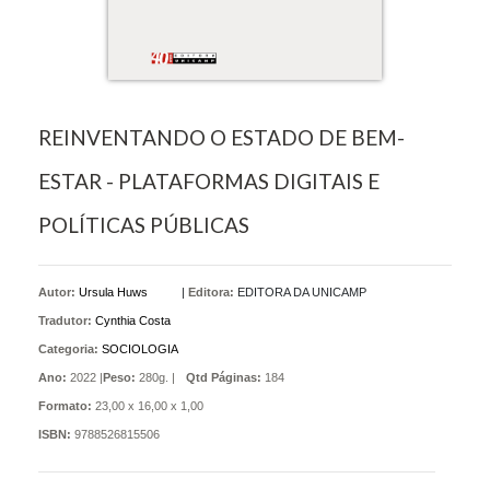
REINVENTANDO O ESTADO DE BEM-
ESTAR - PLATAFORMAS DIGITAIS E
POLÍTICAS PÚBLICAS
Autor:
Ursula Huws
|
Editora:
EDITORA DA UNICAMP
Tradutor:
Cynthia Costa
Categoria:
SOCIOLOGIA
Ano:
2022 |
Peso:
280g. |
Qtd Páginas:
184
Formato:
23,00 x 16,00 x 1,00
ISBN:
9788526815506