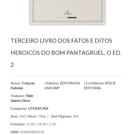
TERCEIRO LIVRO DOS FATOS E DITOS
HEROICOS DO BOM PANTAGRUEL, O ED.
2
Autor:
François
|
Editora:
EDITORA DA
|
Co-Editora:
ATELIE
Rabelais
UNICAMP
EDITORIAL
Tradutor:
Élide
Valarini Oliver
Categoria:
LITERATURA
Ano:
2022 |
Peso:
790g. |
Qtd Páginas:
304
Formato:
27,00 x 18,00 x 2,00
ISBN:
9788526815216