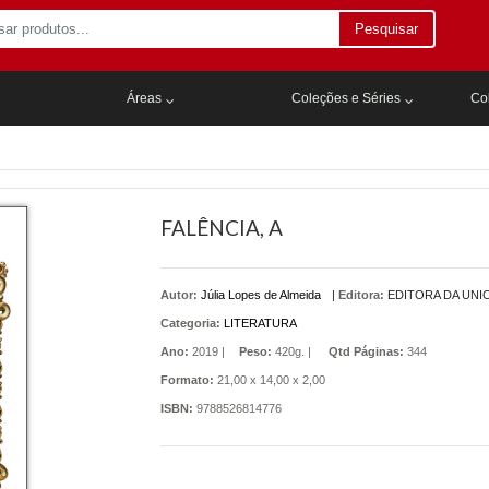
Pesquisar
Áreas
Coleções e Séries
Col
FALÊNCIA, A
Autor:
Júlia Lopes de Almeida
|
Editora:
EDITORA DA UNI
Categoria:
LITERATURA
Ano:
2019 |
Peso:
420g. |
Qtd Páginas:
344
Formato:
21,00 x 14,00 x 2,00
ISBN:
9788526814776