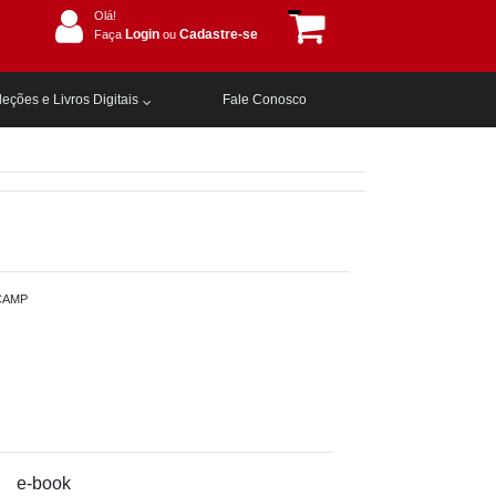
Olá!
Login
Cadastre-se
Faça
ou
eções e Livros Digitais
Fale Conosco
CAMP
e-book