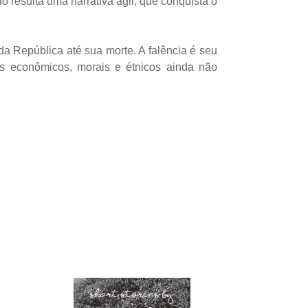
o resulta uma narrativa ágil, que conquista o
da República até sua morte. A falência é seu
s econômicos, morais e étnicos ainda não