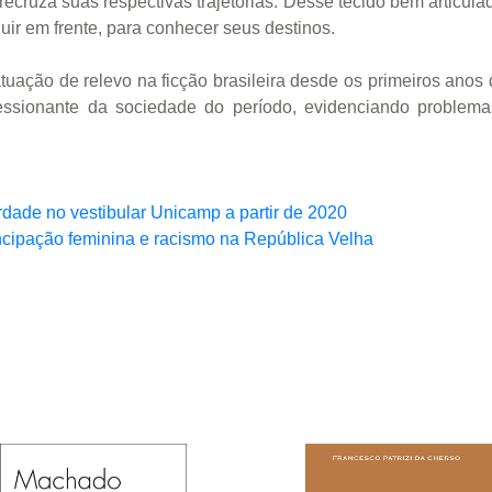
ecruza suas respectivas trajetórias. Desse tecido bem articulad
guir em frente, para conhecer seus destinos.
uação de relevo na ficção brasileira desde os primeiros anos 
essionante da sociedade do período, evidenciando problema
rdade no vestibular Unicamp a partir de 2020
ncipação feminina e racismo na República Velha