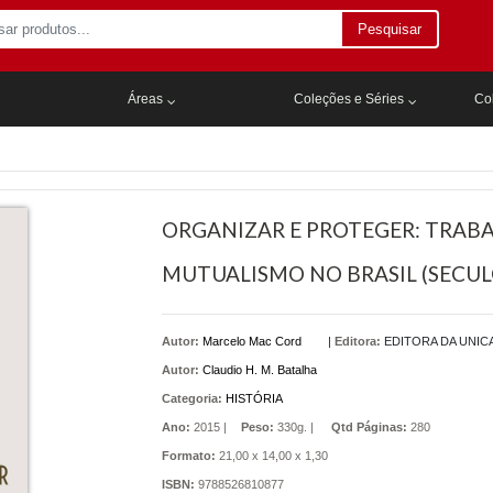
Pesquisar
Áreas
Coleções e Séries
Col
ORGANIZAR E PROTEGER: TRABA
MUTUALISMO NO BRASIL (SECULO
Autor:
Marcelo Mac Cord
|
Editora:
EDITORA DA UNIC
Autor:
Claudio H. M. Batalha
Categoria:
HISTÓRIA
Ano:
2015 |
Peso:
330g. |
Qtd Páginas:
280
Formato:
21,00 x 14,00 x 1,30
ISBN:
9788526810877