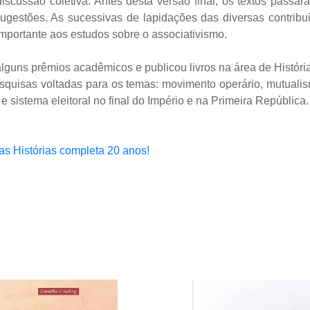
iscussão coletiva. Antes desta versão final, os textos passa
ugestões. As sucessivas de lapidações das diversas contribu
mportante aos estudos sobre o associativismo.
 alguns prêmios acadêmicos e publicou livros na área de História
squisas voltadas para os temas: movimento operário, mutualism
 sistema eleitoral no final do Império e na Primeira República.
as Histórias completa 20 anos!