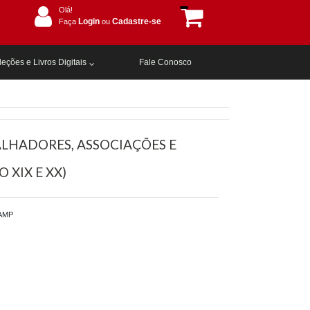
Olá!
Login
Cadastre-se
Faça
ou
eções e Livros Digitais
Fale Conosco
LHADORES, ASSOCIAÇÕES E
 XIX E XX)
AMP