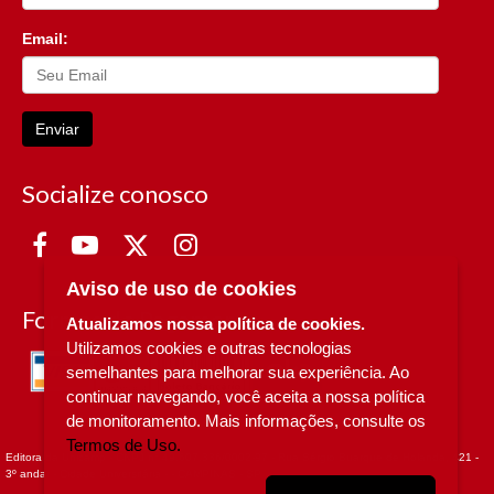
Email:
Enviar
Socialize conosco
Aviso de uso de cookies
Formas de Pagamento
Atualizamos nossa política de cookies.
Utilizamos cookies e outras tecnologias
semelhantes para melhorar sua experiência. Ao
continuar navegando, você aceita a nossa política
de monitoramento. Mais informações, consulte os
Termos de Uso.
Editora da Unicamp - CNPJ n° 49.607.336/0002-97 - Rua Sérgio Buarque de Holanda, 421 -
3º andar - Cidade Universitária - - CAMPINAS - SP