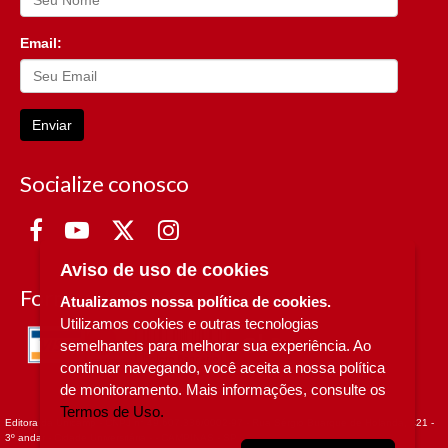
Email:
Enviar
Socialize conosco
Aviso de uso de cookies
Formas de Pagamento
Atualizamos nossa política de cookies.
Utilizamos cookies e outras tecnologias
semelhantes para melhorar sua experiência. Ao
continuar navegando, você aceita a nossa política
de monitoramento. Mais informações, consulte os
Termos de Uso.
Editora da Unicamp - CNPJ n° 49.607.336/0002-97 - Rua Sérgio Buarque de Holanda, 421 -
3º andar - Cidade Universitária - - CAMPINAS - SP