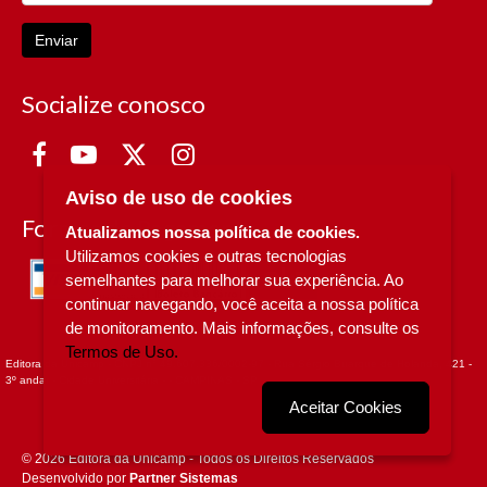
Enviar
Socialize conosco
Aviso de uso de cookies
Formas de Pagamento
Atualizamos nossa política de cookies.
Utilizamos cookies e outras tecnologias
semelhantes para melhorar sua experiência. Ao
continuar navegando, você aceita a nossa política
de monitoramento. Mais informações, consulte os
Termos de Uso.
Editora da Unicamp - CNPJ n° 49.607.336/0002-97 - Rua Sérgio Buarque de Holanda, 421 -
3º andar - Cidade Universitária - - CAMPINAS - SP
Aceitar Cookies
© 2026 Editora da Unicamp - Todos os Direitos Reservados
Desenvolvido por
Partner Sistemas