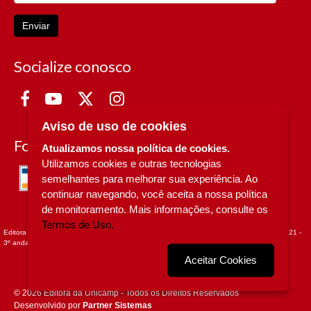
Enviar
Socialize conosco
Aviso de uso de cookies
Formas de Pagamento
Atualizamos nossa política de cookies.
Utilizamos cookies e outras tecnologias
semelhantes para melhorar sua experiência. Ao
continuar navegando, você aceita a nossa política
de monitoramento. Mais informações, consulte os
Termos de Uso.
Editora da Unicamp - CNPJ n° 49.607.336/0002-97 - Rua Sérgio Buarque de Holanda, 421 -
3º andar - Cidade Universitária - - CAMPINAS - SP
Aceitar Cookies
© 2026 Editora da Unicamp - Todos os Direitos Reservados
Desenvolvido por
Partner Sistemas