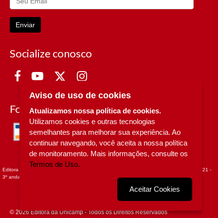
Enviar
Socialize conosco
Aviso de uso de cookies
Formas de Pagamento
Atualizamos nossa política de cookies.
Utilizamos cookies e outras tecnologias
semelhantes para melhorar sua experiência. Ao
continuar navegando, você aceita a nossa política
de monitoramento. Mais informações, consulte os
Termos de Uso.
Editora da Unicamp - CNPJ n° 49.607.336/0002-97 - Rua Sérgio Buarque de Holanda, 421 -
3º andar - Cidade Universitária - - CAMPINAS - SP
Aceitar Cookies
© 2026 Editora da Unicamp - Todos os Direitos Reservados