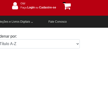
Olá!
Login
Cadastre-se
Faça
ou
eções e Livros Digitais
Fale Conosco
denar por: