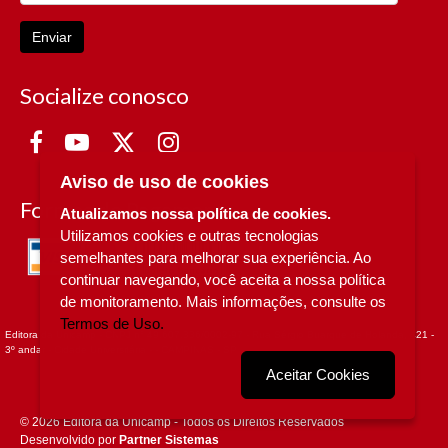
Enviar
Socialize conosco
Aviso de uso de cookies
Formas de Pagamento
Atualizamos nossa política de cookies.
Utilizamos cookies e outras tecnologias
semelhantes para melhorar sua experiência. Ao
continuar navegando, você aceita a nossa política
de monitoramento. Mais informações, consulte os
Termos de Uso.
Editora da Unicamp - CNPJ n° 49.607.336/0002-97 - Rua Sérgio Buarque de Holanda, 421 -
3º andar - Cidade Universitária - - CAMPINAS - SP
Aceitar Cookies
© 2026 Editora da Unicamp - Todos os Direitos Reservados
Desenvolvido por
Partner Sistemas