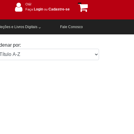
Olá!
Login
Cadastre-se
Faça
ou
eções e Livros Digitais
Fale Conosco
denar por: