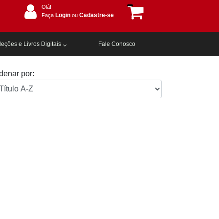
Olá!
Login
Cadastre-se
Faça
ou
eções e Livros Digitais
Fale Conosco
denar por: