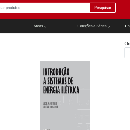
Pesquisar
Áreas
Coleções e Séries
Col
Or