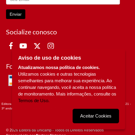
Enviar
Socialize conosco
Aviso de uso de cookies
Formas de Pagamento
Atualizamos nossa política de cookies.
Utilizamos cookies e outras tecnologias
semelhantes para melhorar sua experiência. Ao
continuar navegando, você aceita a nossa política
de monitoramento. Mais informações, consulte os
Termos de Uso.
Editora da Unicamp - CNPJ n° 49.607.336/0002-97 - Rua Sérgio Buarque de Holanda, 421 -
3º andar - Cidade Universitária - - CAMPINAS - SP
Aceitar Cookies
© 2026 Editora da Unicamp - Todos os Direitos Reservados