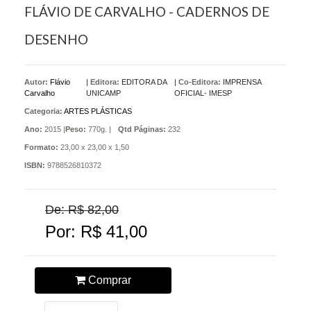
FLÁVIO DE CARVALHO - CADERNOS DE
DESENHO
Autor:
Flávio
|
Editora:
EDITORA DA
|
Co-Editora:
IMPRENSA
Carvalho
UNICAMP
OFICIAL- IMESP
Categoria:
ARTES PLÁSTICAS
Ano:
2015 |
Peso:
770g. |
Qtd Páginas:
232
Formato:
23,00 x 23,00 x 1,50
ISBN:
9788526810372
De: R$ 82,00
Por: R$ 41,00
Comprar