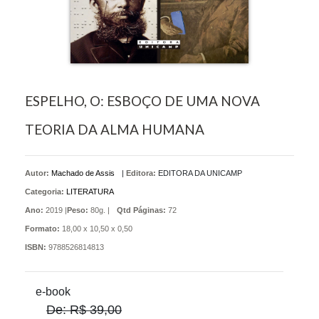
ESPELHO, O: ESBOÇO DE UMA NOVA
TEORIA DA ALMA HUMANA
Autor:
Machado de Assis
|
Editora:
EDITORA DA UNICAMP
Categoria:
LITERATURA
Ano:
2019 |
Peso:
80g. |
Qtd Páginas:
72
Formato:
18,00 x 10,50 x 0,50
ISBN:
9788526814813
e-book
De: R$ 39,00