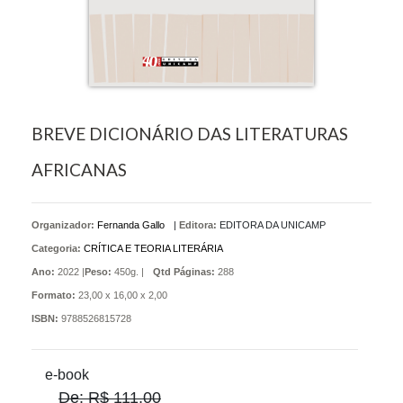
BREVE DICIONÁRIO DAS LITERATURAS
AFRICANAS
Organizador:
Fernanda Gallo
|
Editora:
EDITORA DA UNICAMP
Categoria:
CRÍTICA E TEORIA LITERÁRIA
Ano:
2022 |
Peso:
450g. |
Qtd Páginas:
288
Formato:
23,00 x 16,00 x 2,00
ISBN:
9788526815728
e-book
De: R$ 111,00