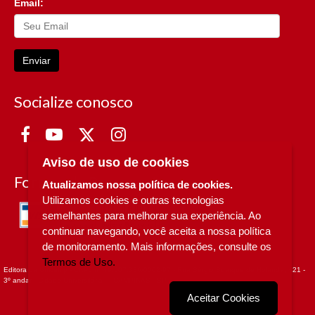
Email:
Enviar
Socialize conosco
Aviso de uso de cookies
Formas de Pagamento
Atualizamos nossa política de cookies.
Utilizamos cookies e outras tecnologias
semelhantes para melhorar sua experiência. Ao
continuar navegando, você aceita a nossa política
de monitoramento. Mais informações, consulte os
Termos de Uso.
Editora da Unicamp - CNPJ n° 49.607.336/0002-97 - Rua Sérgio Buarque de Holanda, 421 -
3º andar - Cidade Universitária - - CAMPINAS - SP
Aceitar Cookies