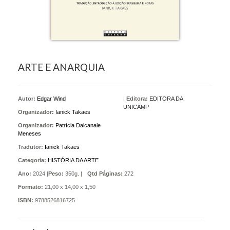
ARTE E ANARQUIA
Autor:
Edgar Wind
|
Editora:
EDITORA DA
UNICAMP
Organizador:
Ianick Takaes
Organizador:
Patrícia Dalcanale
Meneses
Tradutor:
Ianick Takaes
Categoria:
HISTÓRIA DA ARTE
Ano:
2024 |
Peso:
350g. |
Qtd Páginas:
272
Formato:
21,00 x 14,00 x 1,50
ISBN:
9788526816725